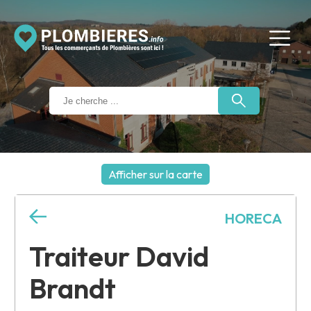
Afficher sur la carte
+
HORECA
−
Traiteur David
Brandt