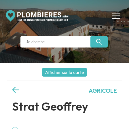
Afficher sur la carte
+
AGRICOLE
−
Strat Geoffrey