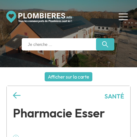
Afficher sur la carte
+
SANTÉ
−
Pharmacie Esser