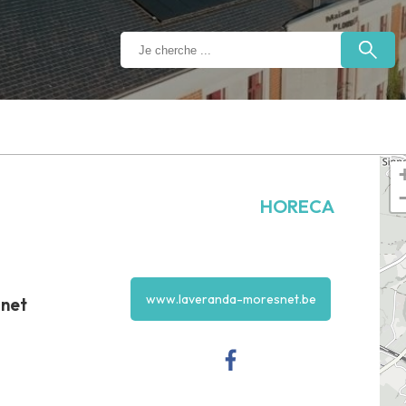
HORECA
www.laveranda-moresnet.be
snet