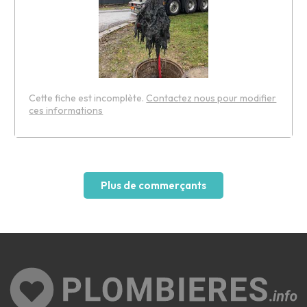
Cette fiche est incomplète.
Contactez nous pour modifier
ces informations
Leaflet
Plus de commerçants