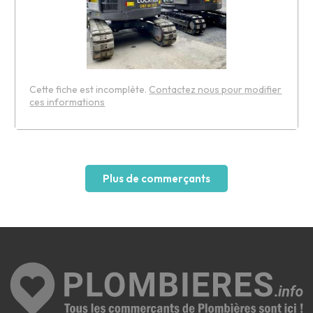
Cette fiche est incomplète.
Contactez nous pour modifier
ces informations
Leaflet
Plus de commerçants