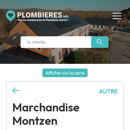
Afficher sur la carte
+
AUTRE
−
Marchandise
Montzen