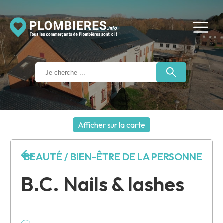
Afficher sur la carte
+
BEAUTÉ / BIEN-ÊTRE DE LA PERSONNE
−
B.C. Nails & lashes