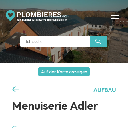
Auf der Karte anzeigen
+
AUFBAU
−
Menuiserie Adler