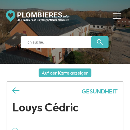
Auf der Karte anzeigen
+
GESUNDHEIT
−
Louys Cédric