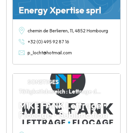
Energy Xpertise sprl
chemin de Berlieren, 11, 4852 Hombourg
+32 (0) 495 92 87 16
p_locht@hotmail.com
SONSTIGES
Tätigkeitsbereich : Lettrage de surfaces, flocage de vêtements et autres textiles, sublimation d’objets publicitaires et à offrir
MIKE FANK Lettrage •
Flocage • Sublimation