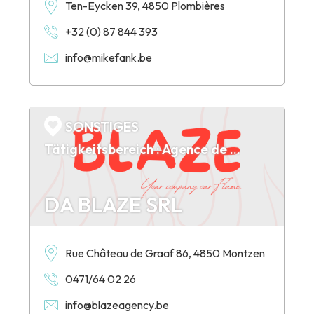
Ten-Eycken 39, 4850 Plombières
+32 (0) 87 844 393
info@mikefank.be
SONSTIGES
Tätigkeitsbereich : Agence de communication et d'évènementiel
DA BLAZE SRL
Rue Château de Graaf 86, 4850 Montzen
0471/64 02 26
info@blazeagency.be