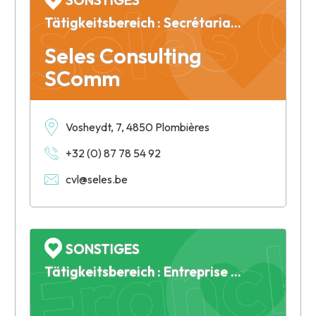
Seles 
SONSTIGES
Tätigkeitsbereich : Secrétariat, ressources humaines
Seles Consulting
SComm
Vosheydt, 7, 4850 Plombières
+32 (0) 87 78 54 92
cvl@seles.be
Franck
SONSTIGES
Tätigkeitsbereich : Entreprise travaux forestier - sylviculture