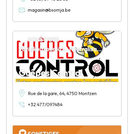
magasin@bsomja.be
SONSTIGES
Tätigkeitsbereich : Neutralisation de nids de guêpes et de frelons
Guêpes Control
Rue de la gare, 64, 4750 Montzen
+32 477/097484