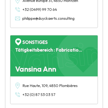
Avenue europe 31, 4850 Montzen
+32 (0499) 99 70 64
philippe@duyckaerts.consulting
Vansin
SONSTIGES
Tätigkeitsbereich : Fabrication de bijoux
Vansina Ann
Rue Haute, 109, 4850 Plombières
+32 (0) 87 53 03 57