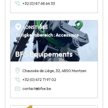
+32 (0) 87 68 64 33
SONSTIGES
Tätigkeitsbereich : Accessoires en tous genres pour mini-pelles, chargeuses à pneus et sur chenilles, ...
BFS Equipements
Chaussée de Liège, 32, 4850 Montzen
+32 (0) 472 71 97 02
contact@bfse.be