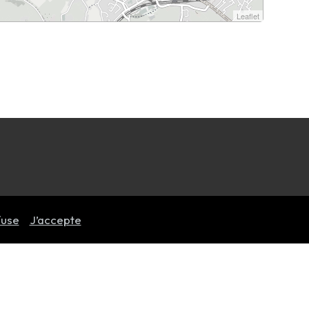
Leaflet
fuse
J’accepte