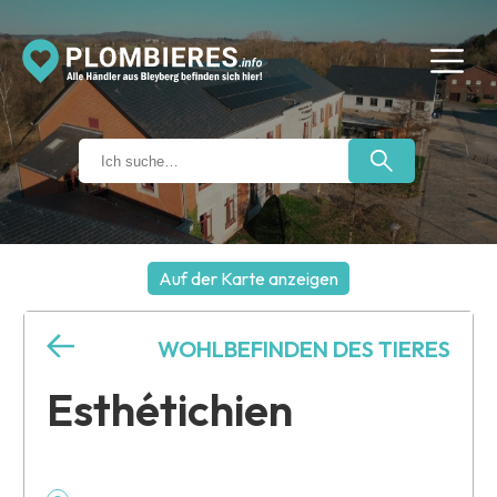
Auf der Karte anzeigen
+
WOHLBEFINDEN DES TIERES
−
Esthétichien