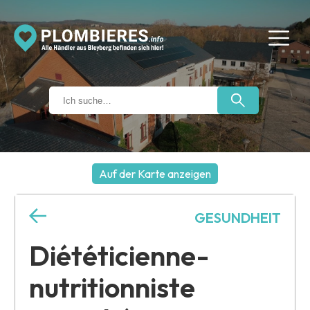
Auf der Karte anzeigen
+
GESUNDHEIT
−
Diététicienne-
nutritionniste