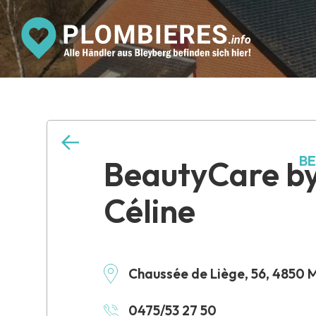
BE
BeautyCare b
Céline
Chaussée de Liège, 56, 4850 
0475/53 27 50